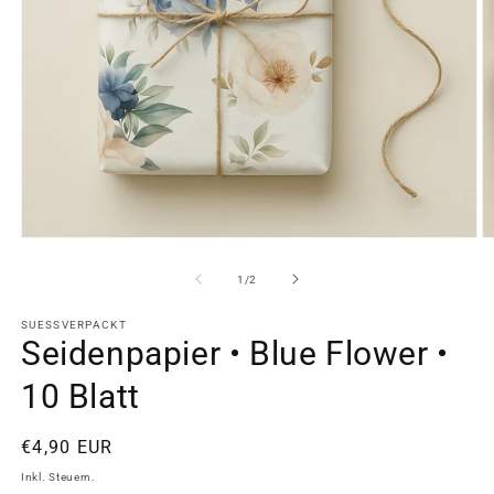
Medien
M
1
2
in
in
von
1
/
2
Modal
M
öffnen
ö
SUESSVERPACKT
Seidenpapier • Blue Flower •
10 Blatt
Normaler
€4,90 EUR
Preis
Inkl. Steuern.