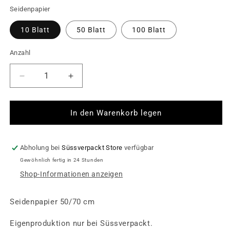
Seidenpapier
10 Blatt
50 Blatt
100 Blatt
Anzahl
Verringere
Erhöhe
die
die
Menge
Menge
für
für
In den Warenkorb legen
Seidenpapier
Seidenpapier
•
•
Blue
Blue
Abholung bei
Süssverpackt Store
verfügbar
Flower
Flower
Gewöhnlich fertig in 24 Stunden
•
•
Shop-Informationen anzeigen
10
10
Blatt
Blatt
Seidenpapier 50/70 cm
Eigenproduktion nur bei Süssverpackt.