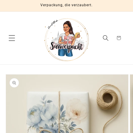
Direkt
Verpackung, die verzaubert.
zum
Inhalt
Warenkorb
oduktinformationen
ringen